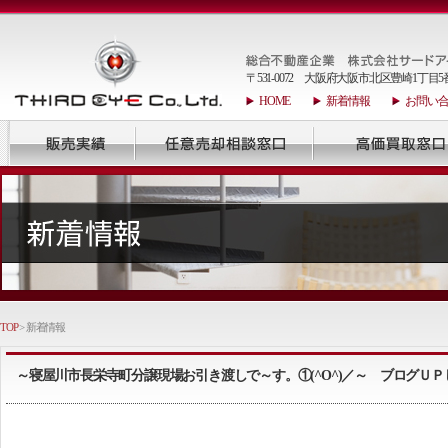
〒531-0072 大阪府大阪市北区豊崎1丁目5
HOME
新着情報
お問い
TOP
> 新着情報
～寝屋川市長栄寺町分譲現場お引き渡しで～す。①(^O^)／～ ブログＵＰ