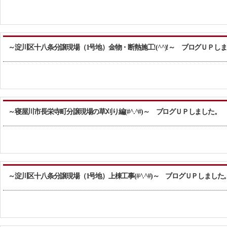
～淀川区十八条分譲現場（1号地）金物・断熱施工!(^^)!～ ブログＵＰし
～寝屋川市長栄寺町分譲現場の草刈り編(#^.^#)～ ブログＵＰしました。
～淀川区十八条分譲現場（1号地）上棟工事(#^.^#)～ ブログＵＰしました