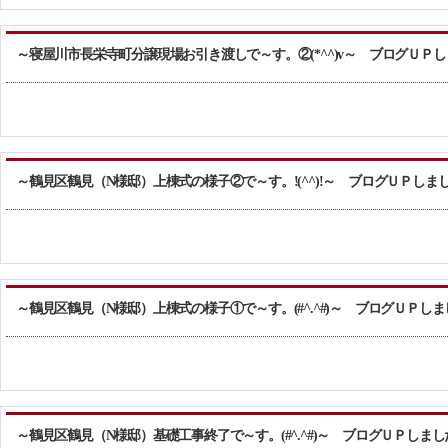
～寝屋川市長栄寺町分譲現場お引き渡しで～す。②(*^^)v～ ブログＵＰ
～鶴見区鶴見（N様邸）上棟式の様子②で～す。!(^^)!～ ブログＵＰしま
～鶴見区鶴見（N様邸）上棟式の様子①で～す。(#^.^#)～ ブログＵＰし
～鶴見区鶴見（N様邸）基礎工事終了で～す。(#^.^#)～ ブログＵＰしまし