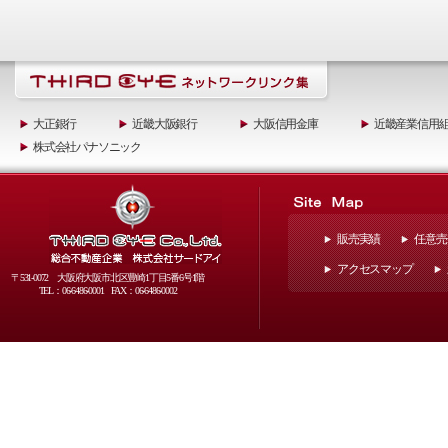
大正銀行
近畿大阪銀行
大阪信用金庫
近畿産業信用
株式会社パナソニック
販売実績
任意売
アクセスマップ
〒531-0072 大阪府大阪市北区豊崎1丁目5番6号1階
TEL：06-6486-0001 FAX：06-6486-0002