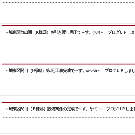
～城東区放出西（K様邸）お引き渡し完了で～す。(^.^)～ ブログＵＰし
～城東区関目（F様邸）第2期工事完成で～す。(#^.^#)～ ブログＵＰしま
～城東区関目（Ｆ様邸）設備関係の完成で～す。!(^^)!～ ブログＵＰしま