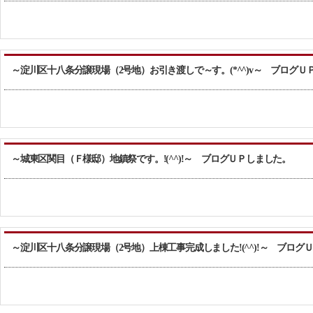
～淀川区十八条分譲現場（2号地）お引き渡しで～す。(*^^)v～ ブログＵ
～城東区関目（Ｆ様邸）地鎮祭です。!(^^)!～ ブログＵＰしました。
～淀川区十八条分譲現場（2号地）上棟工事完成しました!(^^)!～ ブログ