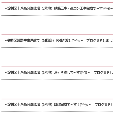
～淀川区十八条分譲現場（2号地）鉄筋工事・生コン工事完成で～す!(^^)
～鶴見区焼野中古戸建て（M様邸）お引き渡し(*^^)v～ ブログＵＰしまし
～淀川区十八条分譲現場（1号地）お引き渡しで～す!(^^)!～ ブログＵＰ
～淀川区十八条分譲現場（1号地）ほぼ完成で～す！(*^^)v～ ブログＵＰ