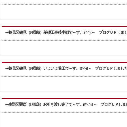
～鶴見区鶴見（N様邸）基礎工事後半戦で～す。!(^^)!～ ブログＵＰしま
～鶴見区鶴見（N様邸）いよいよ着工で～す。!(^^)!～ ブログＵＰしまし
～生野区巽西（F様邸）お引き渡し完了で～す。(#^.^#)～ ブログＵＰしま