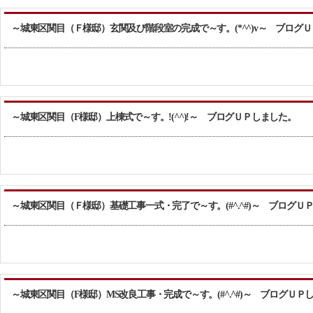
～城東区関目（Ｆ様邸）玄関及び階段室の完成で～す。(*^^)v～ ブログ
～城東区関目（F様邸）上棟式で～す。!(^^)!～ ブログＵＰしました。
～城東区関目（Ｆ様邸）基礎工事一式・完了で～す。(#^.^#)～ ブログＵ
～城東区関目（F様邸）MS改良工事・完成で～す。(#^.^#)～ ブログＵＰ